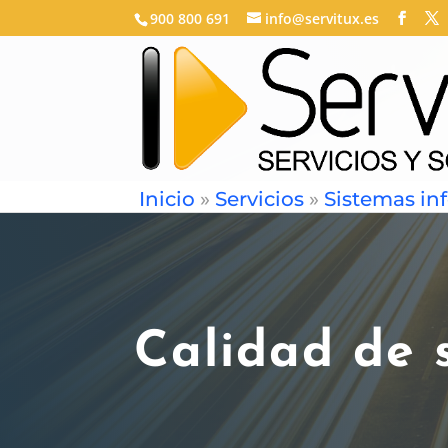
900 800 691
info@servitux.es
Inicio
»
Servicios
»
Sistemas in
Calidad de 