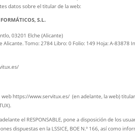
es datos sobre el titular de la web:
NFORMÁTICOS, S.L.
ntlo, 03201 Elche (Alicante)
e Alicante. Tomo: 2784 Libro: 0 Folio: 149 Hoja: A-83878 In
itux.es/
 la web https://www.servitux.es/ (en adelante, la web) tit
TUX).
 adelante el RESPONSABLE, pone a disposición de los usua
ones dispuestas en la LSSICE, BOE N.º 166, así como inform