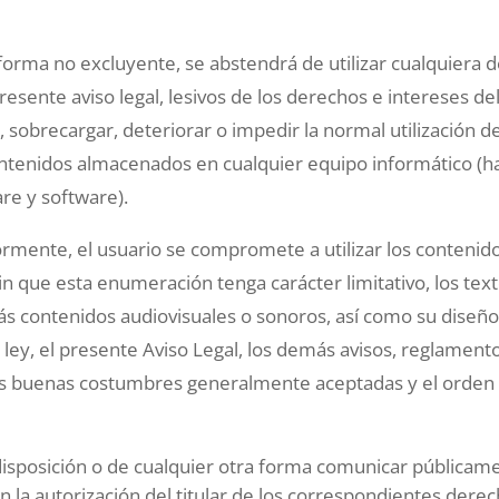
e forma no excluyente, se abstendrá de utilizar cualquiera 
l presente aviso legal, lesivos de los derechos e intereses 
, sobrecargar, deteriorar o impedir la normal utilización d
ntenidos almacenados en cualquier equipo informático (ha
re y software).
rmente, el usuario se compromete a utilizar los contenido
in que esta enumeración tenga carácter limitativo, los text
más contenidos audiovisuales o sonoros, así como su diseño
 ley, el presente Aviso Legal, los demás avisos, reglament
as buenas costumbres generalmente aceptadas y el orden p
a disposición o de cualquier otra forma comunicar públicam
la autorización del titular de los correspondientes derec