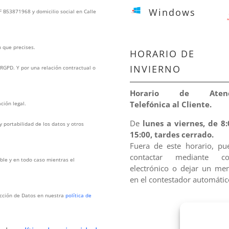
Windows
IF B53871968 y domicilio social en Calle
n que precises.
HORARIO DE
INVIERNO
l RGPD. Y por una relación contractual o
Horario de Atenc
Telefónica al Cliente.
ción legal.
De
lunes a viernes, de 8:
 y portabilidad de los datos y otros
15:00, tardes cerrado.
Fuera de este horario, pu
contactar mediante co
able y en todo caso mientras el
electrónico o dejar un me
en el contestador automátic
ección de Datos en nuestra
política de