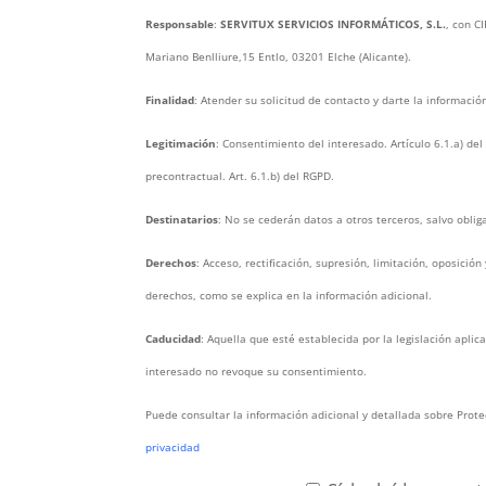
Responsable
:
SERVITUX SERVICIOS INFORMÁTICOS, S.L.
, con C
Mariano Benlliure,15 Entlo, 03201 Elche (Alicante).
Finalidad
: Atender su solicitud de contacto y darte la informació
Legitimación
: Consentimiento del interesado. Artículo 6.1.a) de
precontractual. Art. 6.1.b) del RGPD.
Destinatarios
: No se cederán datos a otros terceros, salvo obliga
Derechos
: Acceso, rectificación, supresión, limitación, oposición
derechos, como se explica en la información adicional.
Caducidad
: Aquella que esté establecida por la legislación aplic
interesado no revoque su consentimiento.
Puede consultar la información adicional y detallada sobre Prot
privacidad