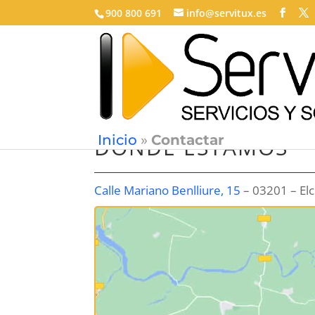
900 800 691
info@servitux.es
Inicio
»
Contactar
DONDE ESTAMOS
Calle Mariano Benlliure, 15
– 03201 – Elc