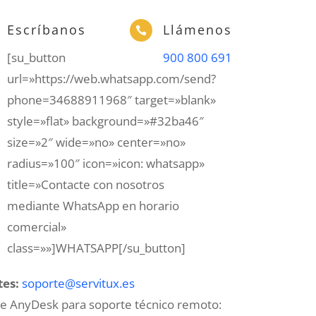
Escríbanos
Llámenos

[su_button
900 800 691
url=»https://web.whatsapp.com/send?
phone=34688911968″ target=»blank»
style=»flat» background=»#32ba46″
size=»2″ wide=»no» center=»no»
radius=»100″ icon=»icon: whatsapp»
title=»Contacte con nosotros
mediante WhatsApp en horario
comercial»
class=»»]WHATSAPP[/su_button]
tes:
soporte@servitux.es
te AnyDesk para soporte técnico remoto: