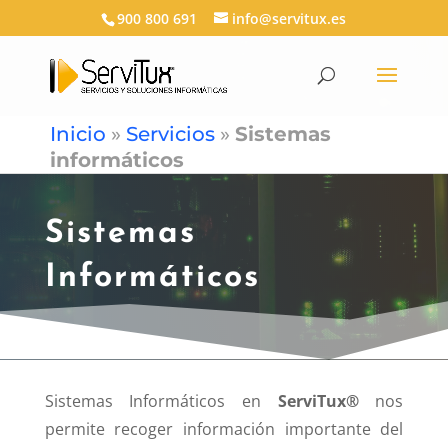
900 800 691
info@servitux.es
Inicio
»
Servicios
»
Sistemas
informáticos
Sistemas
Informáticos
Sistemas Informáticos en
ServiTux®
nos
permite recoger información importante del