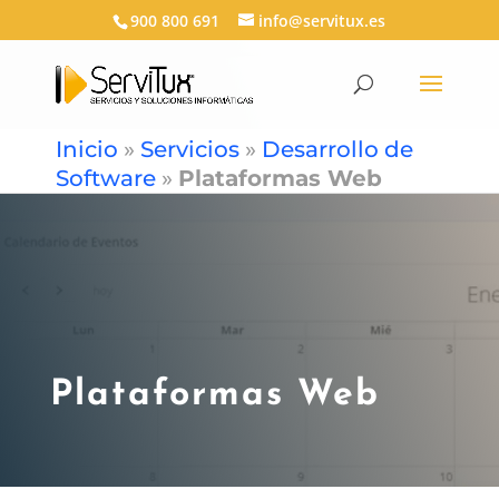
900 800 691
info@servitux.es
Inicio
»
Servicios
»
Desarrollo de
Software
»
Plataformas Web
Plataformas Web