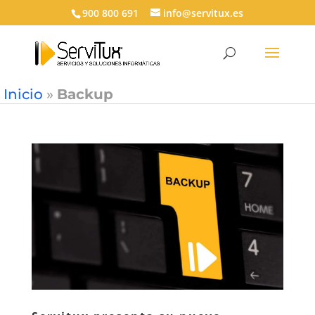
900 800 691
info@servitux.es
Inicio
»
Backup