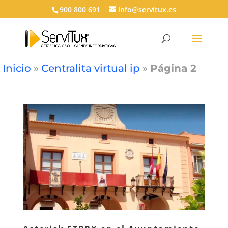
900 800 691
info@servitux.es
Inicio
»
Centralita virtual ip
»
Página 2