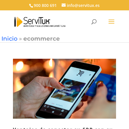
900 800 691
info@servitux.es
Inicio
»
ecommerce