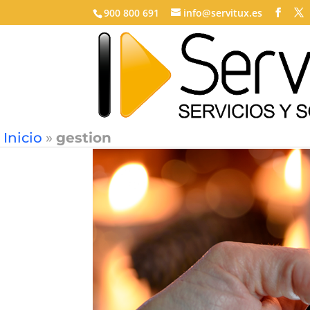
900 800 691
info@servitux.es
Inicio
»
gestion