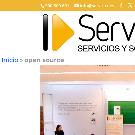
900 800 691
info@servitux.es
Inicio
»
open source