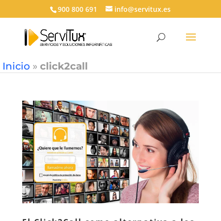
900 800 691
info@servitux.es
Inicio
»
click2call