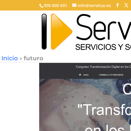
900 800 691
info@servitux.es
Inicio
»
futuro