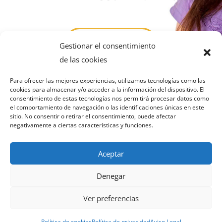
Llámenme
Gestionar el consentimiento
de las cookies
Para ofrecer las mejores experiencias, utilizamos tecnologías como las
cookies para almacenar y/o acceder a la información del dispositivo. El
consentimiento de estas tecnologías nos permitirá procesar datos como
el comportamiento de navegación o las identificaciones únicas en este
sitio. No consentir o retirar el consentimiento, puede afectar
negativamente a ciertas características y funciones.
AVISO LEGAL
POLÍTICA DE PRIVACIDAD
Aceptar
POLÍTICA DE COOKIES
Denegar
Ver preferencias
Copyright 2023 | Todos los derechos reservados. Desarrollo
por Servitux
Política de cookies
Política de privacidad
Aviso Legal